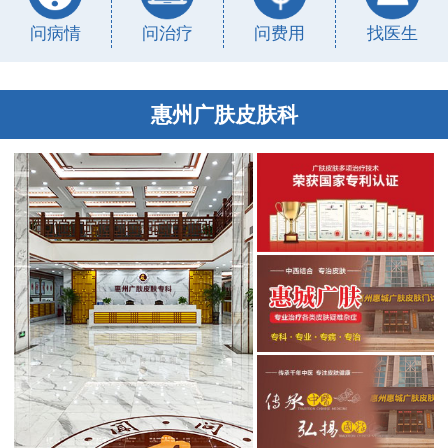
问病情
问治疗
问费用
找医生
惠州广肤皮肤科