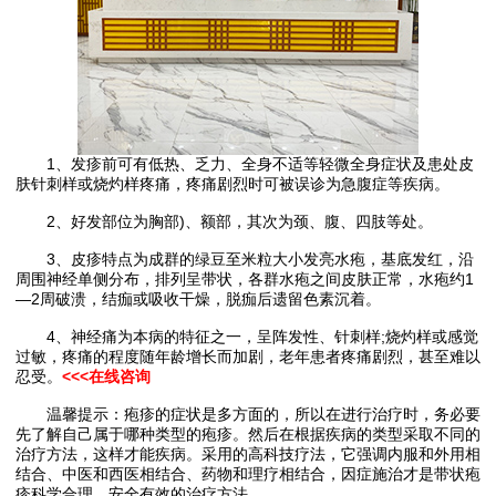
1、发疹前可有低热、乏力、全身不适等轻微全身症状及患处皮
肤针刺样或烧灼样疼痛，疼痛剧烈时可被误诊为急腹症等疾病。
2、好发部位为胸部)、额部，其次为颈、腹、四肢等处。
3、皮疹特点为成群的绿豆至米粒大小发亮水疱，基底发红，沿
周围神经单侧分布，排列呈带状，各群水疱之间皮肤正常，水疱约1
—2周破溃，结痂或吸收干燥，脱痂后遗留色素沉着。
4、神经痛为本病的特征之一，呈阵发性、针刺样;烧灼样或感觉
过敏，疼痛的程度随年龄增长而加剧，老年患者疼痛剧烈，甚至难以
忍受。
<<<在线咨询
温馨提示：疱疹的症状是多方面的，所以在进行治疗时，务必要
先了解自己属于哪种类型的疱疹。然后在根据疾病的类型采取不同的
治疗方法，这样才能疾病。采用的高科技疗法，它强调内服和外用相
结合、中医和西医相结合、药物和理疗相结合，因症施治才是带状疱
疹科学合理，安全有效的治疗方法。