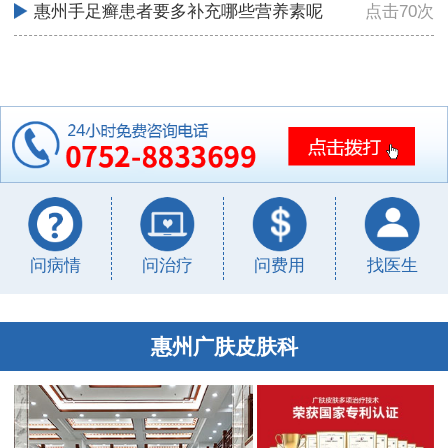
惠州手足癣患者要多补充哪些营养素呢
点击70次
问病情
问治疗
问费用
找医生
惠州广肤皮肤科